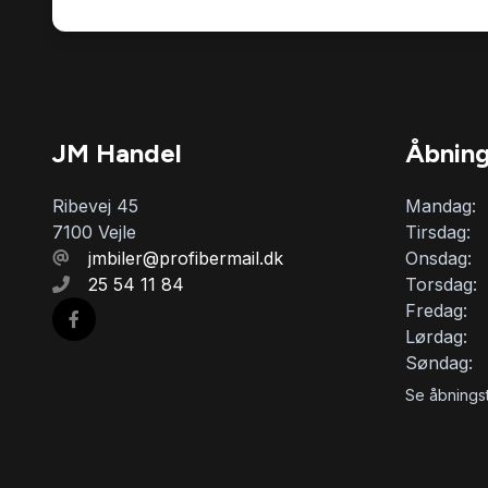
JM Handel
Åbning
Ribevej 45
Mandag:
7100 Vejle
Tirsdag:
jmbiler@profibermail.dk
Onsdag:
25 54 11 84
Torsdag:
Fredag:
Lørdag:
Søndag:
Se åbningst