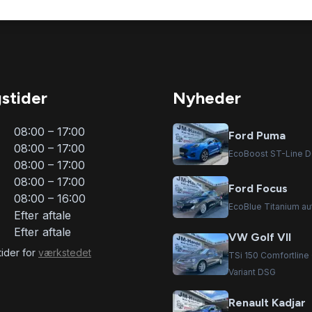
stider
Nyheder
08:00 – 17:00
Ford Puma
08:00 – 17:00
EcoBoost ST-Line 
08:00 – 17:00
08:00 – 17:00
Ford Focus
08:00 – 16:00
EcoBlue Titanium aut
Efter aftale
Efter aftale
VW Golf VII
ider for
værkstedet
TSi 150 Comfortline
Variant DSG
Renault Kadjar